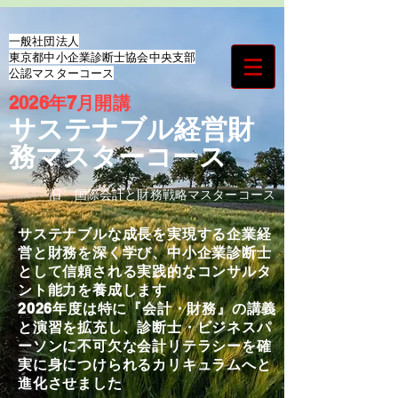
​一般社団法人
東京都中小企業診断士協会中央支部
​公認マスターコース
​2026年7月開講
サステナブル経営財
務マスターコース
​旧 国際会計と財務戦略マスターコース
サステナブルな成長を実現する企業経
営と財務を深く学び、中小企業診断士
として信頼される実践的なコンサルタ
ント能力を養成します
2026年度は特に『会計・財務』の講義
と演習を拡充し、診断士・ビジネスパ
ーソンに不可欠な会計リテラシーを確
実に身につけられるカリキュラムへと
進化させました​